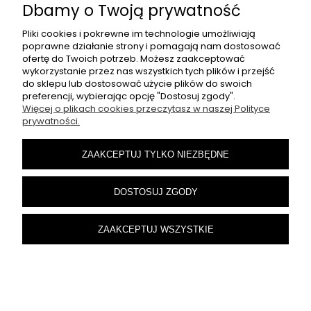
Dbamy o Twoją prywatność
Pliki cookies i pokrewne im technologie umożliwiają
poprawne działanie strony i pomagają nam dostosować
ofertę do Twoich potrzeb. Możesz zaakceptować
wykorzystanie przez nas wszystkich tych plików i przejść
do sklepu lub dostosować użycie plików do swoich
preferencji, wybierając opcję "Dostosuj zgody".
Więcej o plikach cookies przeczytasz w naszej Polityce
prywatności.
ZAAKCEPTUJ TYLKO NIEZBĘDNE
DOSTOSUJ ZGODY
KLOCKI ZESTAW City Ciężarówka 362szt
ZAAKCEPTUJ WSZYSTKIE
129,99 zł