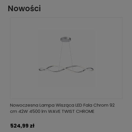
Nowości
cm
Nowoczesna Lampa Wisząca LED Fala Chrom 92
No
cm 42W 4500 lm WAVE TWIST CHROME
cm
524,99 zł
5