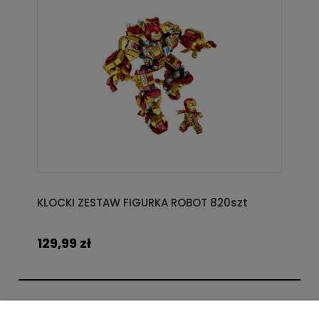
KLOCKI ZESTAW FIGURKA ROBOT 820szt
129,99 zł