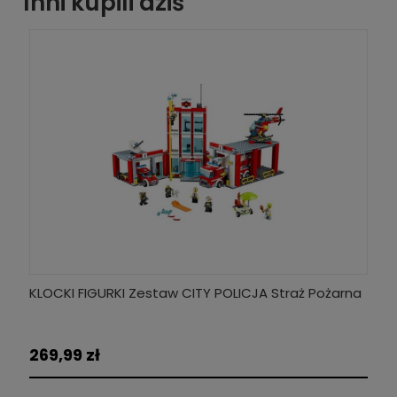
Inni kupili dziś
KLOCKI FIGURKI Zestaw CITY POLICJA Straż Pożarna
KA
Po
269,99 zł
17