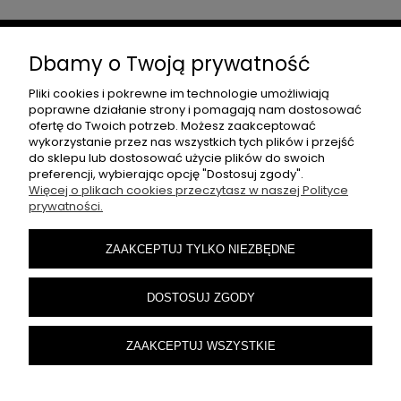
Dbamy o Twoją prywatność
Moje konto
Pliki cookies i pokrewne im technologie umożliwiają
poprawne działanie strony i pomagają nam dostosować
Płatności i dostawa
ofertę do Twoich potrzeb. Możesz zaakceptować
wykorzystanie przez nas wszystkich tych plików i przejść
do sklepu lub dostosować użycie plików do swoich
preferencji, wybierając opcję "Dostosuj zgody".
Informacje
Więcej o plikach cookies przeczytasz w naszej Polityce
prywatności.
SKONTAKTUJ SIĘ
ZAAKCEPTUJ TYLKO NIEZBĘDNE
CARSFREAKS.SKLEP@GMAIL.COM
DOSTOSUJ ZGODY
ZAAKCEPTUJ WSZYSTKIE
carsfreaks.pl © 2025. Wszelkie prawa zastrzeżone.
Sklep internetowy Shoper.pl