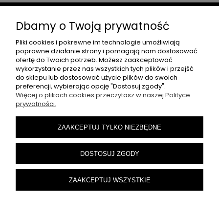
Dbamy o Twoją prywatność
Moje konto
Pliki cookies i pokrewne im technologie umożliwiają
poprawne działanie strony i pomagają nam dostosować
Płatności i dostawa
ofertę do Twoich potrzeb. Możesz zaakceptować
wykorzystanie przez nas wszystkich tych plików i przejść
do sklepu lub dostosować użycie plików do swoich
preferencji, wybierając opcję "Dostosuj zgody".
Informacje
Więcej o plikach cookies przeczytasz w naszej Polityce
prywatności.
SKONTAKTUJ SIĘ
ZAAKCEPTUJ TYLKO NIEZBĘDNE
CARSFREAKS.SKLEP@GMAIL.COM
DOSTOSUJ ZGODY
ZAAKCEPTUJ WSZYSTKIE
carsfreaks.pl © 2025. Wszelkie prawa zastrzeżone.
Sklep internetowy Shoper.pl