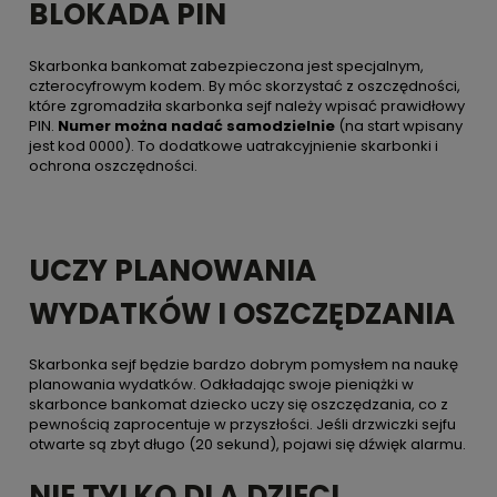
BLOKADA PIN
Skarbonka bankomat zabezpieczona jest specjalnym,
czterocyfrowym kodem. By móc skorzystać z oszczędności,
które zgromadziła skarbonka sejf należy wpisać prawidłowy
PIN.
Numer można nadać samodzielnie
(na start wpisany
jest kod 0000). To dodatkowe uatrakcyjnienie skarbonki i
ochrona oszczędności.
UCZY PLANOWANIA
WYDATKÓW I OSZCZĘDZANIA
Skarbonka sejf będzie bardzo dobrym pomysłem na naukę
planowania wydatków. Odkładając swoje pieniążki w
skarbonce bankomat dziecko uczy się oszczędzania, co z
pewnością zaprocentuje w przyszłości. Jeśli drzwiczki sejfu
otwarte są zbyt długo (20 sekund), pojawi się dźwięk alarmu.
NIE TYLKO DLA DZIECI