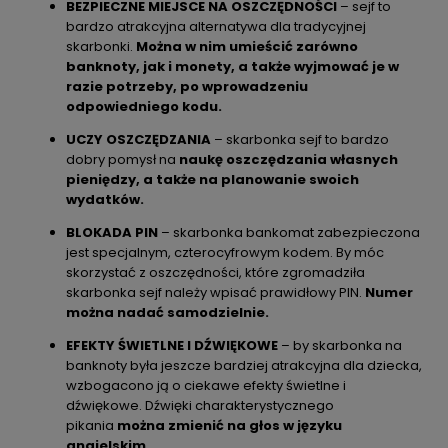
BEZPIECZNE MIEJSCE NA OSZCZĘDNOŚCI
–
sejf to
bardzo atrakcyjna alternatywa dla tradycyjnej
skarbonki.
Można w nim umieścić zarówno
banknoty, jak i monety, a także wyjmować je w
razie potrzeby, po wprowadzeniu
odpowiedniego kodu.
UCZY OSZCZĘDZANIA
– skarbonka sejf to bardzo
dobry pomysł na
naukę oszczędzania własnych
pieniędzy, a także na planowanie swoich
wydatków.
BLOKADA PIN
–
skarbonka bankomat zabezpieczona
jest specjalnym, czterocyfrowym kodem. By móc
skorzystać z oszczędności, które zgromadziła
skarbonka sejf należy wpisać prawidłowy PIN.
Numer
można nadać samodzielnie.
EFEKTY ŚWIETLNE I DŹWIĘKOWE
– by skarbonka na
banknoty była jeszcze bardziej atrakcyjna dla dziecka,
wzbogacono ją o ciekawe efekty świetlne i
dźwiękowe. Dźwięki charakterystycznego
pikania
można zmienić na głos w języku
angielskim.