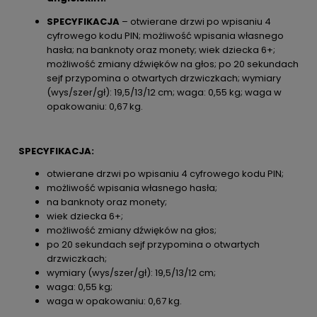
SPECYFIKACJA
– otwierane drzwi po wpisaniu 4
cyfrowego kodu PIN; możliwość wpisania własnego
hasła; na banknoty oraz monety; wiek dziecka 6+;
możliwość zmiany dźwięków na głos; po 20 sekundach
sejf przypomina o otwartych drzwiczkach; wymiary
(wys/szer/gł): 19,5/13/12 cm; waga: 0,55 kg; waga w
opakowaniu: 0,67 kg.
SPECYFIKACJA:
otwierane drzwi po wpisaniu 4 cyfrowego kodu PIN;
możliwość wpisania własnego hasła;
na banknoty oraz monety;
wiek dziecka 6+;
możliwość zmiany dźwięków na głos;
po 20 sekundach sejf przypomina o otwartych
drzwiczkach;
wymiary (wys/szer/gł): 19,5/13/12 cm;
waga: 0,55 kg;
waga w opakowaniu: 0,67 kg.