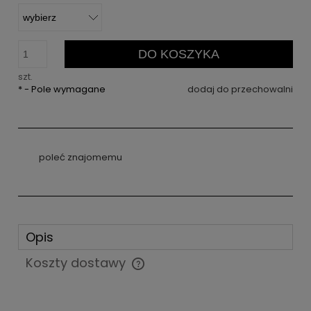
DO KOSZYKA
szt.
*
- Pole wymagane
dodaj do przechowalni
poleć znajomemu
Opis
Koszty dostawy
Cena nie zawiera ewentualnych kosztów płatności