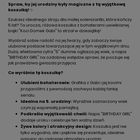
Spraw, by jej urodziny były magiczne z tą wyjątkową
koszulką!
✨
Szukasz idealnego stroju dla małej solenizantki, która kończy
5 lat? Ta urocza, różowa koszulka z bohaterami uwielbianej
bajki "Koci Domek Gabi" to strzał w dziesiątkę!
Wyobraź sobie radość na jej twarzy, gdy zobaczy swoje
ulubione postacie towarzyszące jej w tym wyjątkowym dniu.
Duża, efektowna cyfra "5" dumnie ogłasza jej wiek, a napis
"BIRTHDAY GIRL" na ozdobnej wstędze sprawi, że poczuje się
jak prawdziwa gwiazda przyjęcia.
Co wyróżnia tę koszulkę?
Ulubieni bohaterowie:
Grafika z Gabi i jej kocimi
przyjaciółmi z pewnością zachwyci każdą fankę
serialu.
Idealna na 5. urodziny:
Wyraźnie zaznaczony wiek
czyni ją wspaniałą pamiątką.
Podkreśla wyjątkowość chwili:
Napis "BIRTHDAY GIRL"
dodaje uroku i celebruje ten ważny dzień.
Żywe kolory i atrakcyjny design:
Koszulka jest nie
tylko wygodna, ale i pięknie się prezentuje, idealnie
pasując do radosnej atmosfery urodzin.