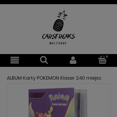
ALBUM Karty POKEMON Klaser 240 miejsc