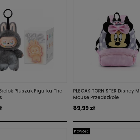
relok Pluszak Figurka The
PLECAK TORNISTER Disney M
s
Mouse Przedszkole
ł
89,99 zł
nowość