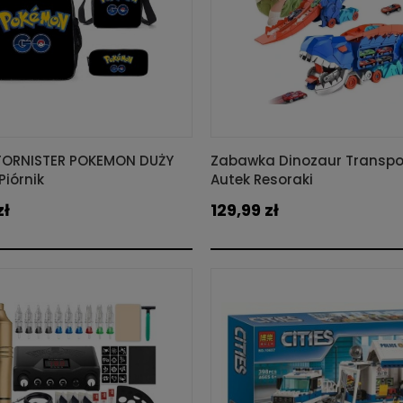
TORNISTER POKEMON DUŻY
Zabawka Dinozaur Transpo
iórnik
Autek Resoraki
zł
129,99 zł