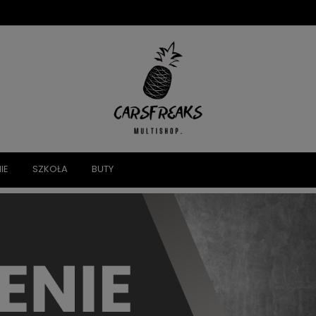
IE
SZKOŁA
BUTY