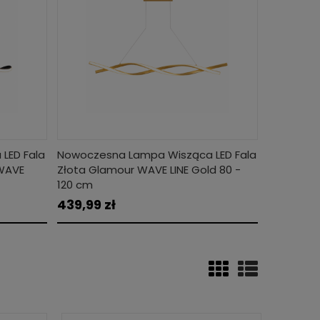
LED Fala
Nowoczesna Lampa Wisząca LED Fala
Nowoczes
WAVE
Złota Glamour WAVE LINE Gold 80 -
Czarna Mo
120 cm
80 - 120 
439,99 zł
419,99 z