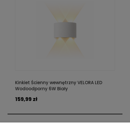
Kinkiet Ścienny wewnętrzny VELORA LED
Wodoodporny 6W Biały
159,99 zł