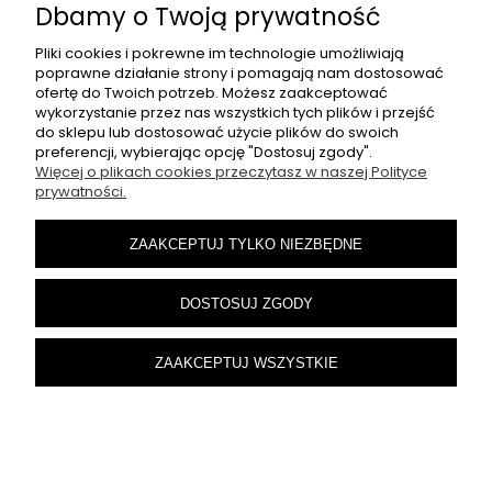
Dbamy o Twoją prywatność
Pliki cookies i pokrewne im technologie umożliwiają
poprawne działanie strony i pomagają nam dostosować
ofertę do Twoich potrzeb. Możesz zaakceptować
wykorzystanie przez nas wszystkich tych plików i przejść
do sklepu lub dostosować użycie plików do swoich
preferencji, wybierając opcję "Dostosuj zgody".
Więcej o plikach cookies przeczytasz w naszej Polityce
prywatności.
ZAAKCEPTUJ TYLKO NIEZBĘDNE
DOSTOSUJ ZGODY
Klocki magnetyczne budowle My World
ZAAKCEPTUJ WSZYSTKIE
Minecraft duże elementy
189,99 zł