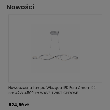
Nowości
cm
Nowoczesna Lampa Wisząca LED Fala Chrom 92
No
cm 42W 4500 lm WAVE TWIST CHROME
cm
524,99 zł
5